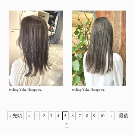
styling:Yuka Hasegawa
styling:Yuka Hasegawa
« 先頭
«
1
2
3
4
5
6
7
8
9
10
»
最後
»