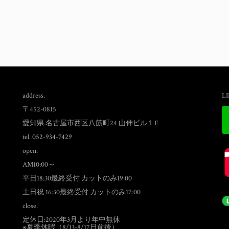
address.
L
〒452-0815
愛知県 名古屋市西区八筋町24 山伸ビル１F
tel. 052-934-7429
open.
AM10:00～
平日18:30最終受付 カットのみ19:00
土日祝 16:30最終受付 カットのみ17:00
close.
定休日:2020年3月より年中無休
※夏季休暇（8/13-8/17日前後）