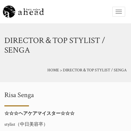
DIRECTOR＆TOP STYLIST /
SENGA
HOME
>
DIRECTOR＆TOP STYLIST / SENGA
Risa Senga
☆☆☆ヘアケアマイスター☆☆☆
stylist（中日美容卒）