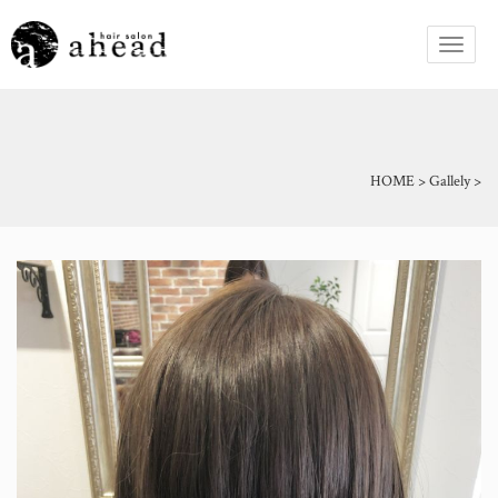
HOME
>
Gallely
>