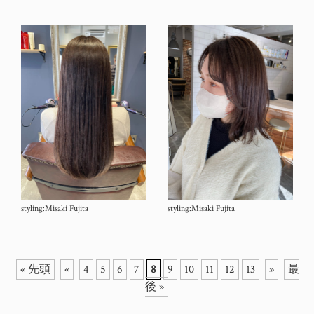
styling:Misaki Fujita
styling:Misaki Fujita
« 先頭
«
4
5
6
7
8
9
10
11
12
13
»
最
後 »