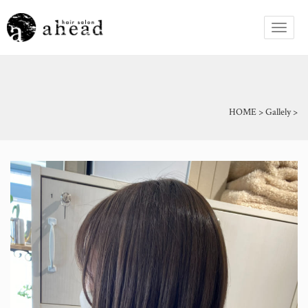
HOME
>
Gallely
>