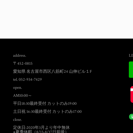
address.
L
〒452-0815
愛知県 名古屋市西区八筋町24 山伸ビル１F
tel. 052-934-7429
open.
AM10:00～
平日18:30最終受付 カットのみ19:00
土日祝 16:30最終受付 カットのみ17:00
close.
定休日:2020年3月より年中無休
※夏季休暇（8/13-8/17日前後）