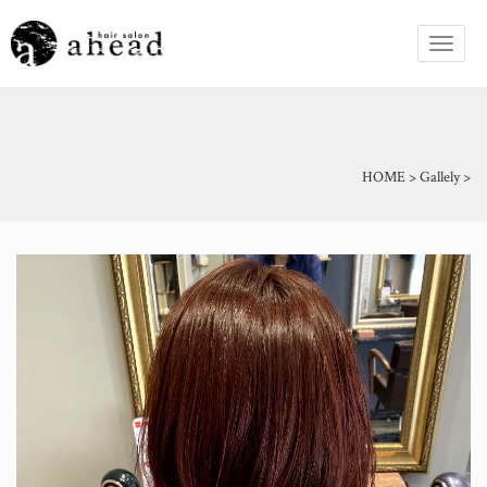
HOME
>
Gallely
>