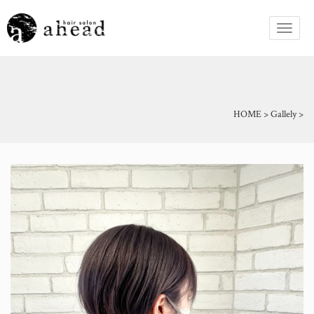
HOME
>
Gallely
>