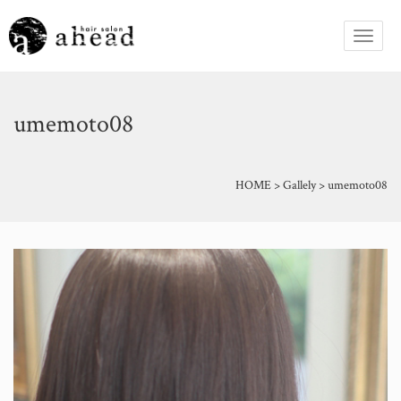
umemoto08
HOME
>
Gallely
>
umemoto08