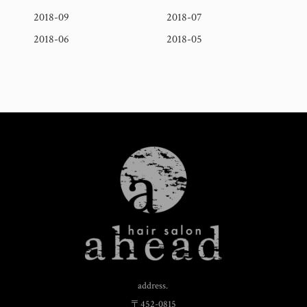
2018-09
2018-07
2018-06
2018-05
address.
〒452-0815